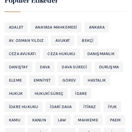
Popüler Etiketler
ADALET
ANAYASA MAHKEMESI
ANKARA
AV. OSMAN YILDIZ
AVUKAT
BEKÇI
CEZA AVUKATI
CEZA HUKUKU
DANIŞMANLIK
DANIŞTAY
DAVA
DAVA SÜRECI
DURUŞMA
ELEME
EMNIYET
GÖREV
HASTALIK
HUKUK
HUKUKI SÜREÇ
IDARE
IDARE HUKUKU
IDARI DAVA
ITIRAZ
IYUK
KAMU
KANUN
LAW
MAHKEME
PAEM