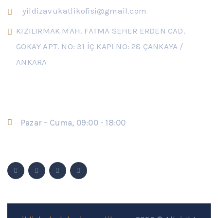
yildizavukatlikofisi@gmail.com
KIZILIRMAK MAH. FATMA SEHER ERDEN CAD.
GÖKAY APT. NO: 31 İÇ KAPI NO: 28 ÇANKAYA /
ANKARA
Çalışma Saatleri
Pazar - Cuma, 09:00 - 18:00
Sosyal Medya