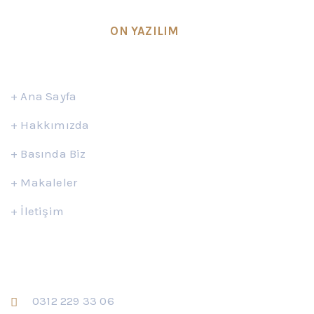
SEO & Design by
ON YAZILIM
Hızlı Erişim
+
Ana Sayfa
+
Hakkımızda
+
Basında Biz
+
Makaleler
+
İletişim
İletişim
0312 229 33 06