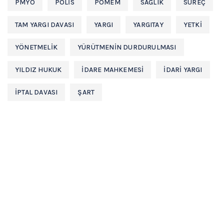
PMYO
POLIS
POMEM
SAĞLIK
SÜREÇ
TAM YARGI DAVASI
YARGI
YARGITAY
YETKI
YÖNETMELIK
YÜRÜTMENIN DURDURULMASI
YILDIZ HUKUK
İDARE MAHKEMESİ
İDARİ YARGI
İPTAL DAVASI
ŞART
Hukuk büromuz
Avukat Osman YILDIZ
tarafından
kurulmuş olup, Ankara’da bulunan avukatlık
ofisinde faaliyet göstermektedir.