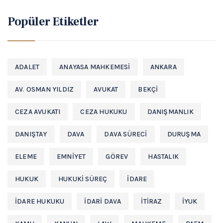
Popüler Etiketler
ADALET
ANAYASA MAHKEMESI
ANKARA
AV. OSMAN YILDIZ
AVUKAT
BEKÇI
CEZA AVUKATI
CEZA HUKUKU
DANIŞMANLIK
DANIŞTAY
DAVA
DAVA SÜRECI
DURUŞMA
ELEME
EMNIYET
GÖREV
HASTALIK
HUKUK
HUKUKI SÜREÇ
IDARE
IDARE HUKUKU
IDARI DAVA
ITIRAZ
IYUK