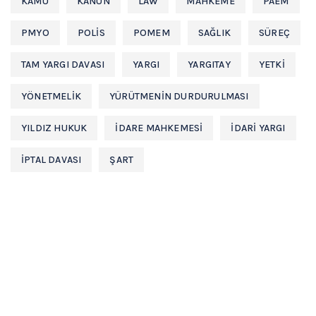
KAMU
KANUN
LAW
MAHKEME
PAEM
PMYO
POLIS
POMEM
SAĞLIK
SÜREÇ
TAM YARGI DAVASI
YARGI
YARGITAY
YETKI
YÖNETMELIK
YÜRÜTMENIN DURDURULMASI
YILDIZ HUKUK
İDARE MAHKEMESİ
İDARİ YARGI
İPTAL DAVASI
ŞART
Hukuk büromuz
Avukat Osman YILDIZ
tarafından