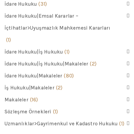
İdare Hukuku
(31)
İdare Hukuku|Emsal Kararlar –
İçtihatlar>Uyuşmazlık Mahkemesi Kararları
(1)
İdare Hukuku|İş Hukuku
(1)
İdare Hukuku|İş Hukuku|Makaleler
(2)
İdare Hukuku|Makaleler
(80)
İş Hukuku|Makaleler
(2)
Makaleler
(16)
Sözleşme Örnekleri
(1)
Uzmanlıklar>Gayrimenkul ve Kadastro Hukuku
(1)