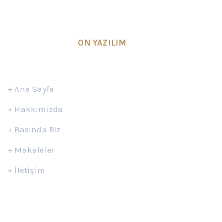
kurulmuş olup, Ankara’da bulunan avukatlık
ofisinde faaliyet göstermektedir.
SEO & Design by
ON YAZILIM
Hızlı Erişim
+
Ana Sayfa
+
Hakkımızda
+
Basında Biz
+
Makaleler
+
İletişim
İletişim