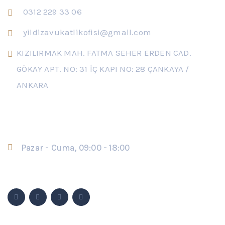
0312 229 33 06
yildizavukatlikofisi@gmail.com
KIZILIRMAK MAH. FATMA SEHER ERDEN CAD.
GÖKAY APT. NO: 31 İÇ KAPI NO: 28 ÇANKAYA /
ANKARA
Çalışma Saatleri
Pazar - Cuma, 09:00 - 18:00
Sosyal Medya