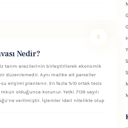
M
G
G
H
Y
avası Nedir?
S
iz tarım arazilerinin birleştirilerek ekonomik
S
ir düzenlemedir. Aynı malike ait parseller
ol-su erişimi planlanır. En fazla %10 ortak tesis
M
 mümkün olduğunca korunur. Yetki 7139 sayılı
M
ü’ne verilmiştir. İşlemler idari nitelikte olup