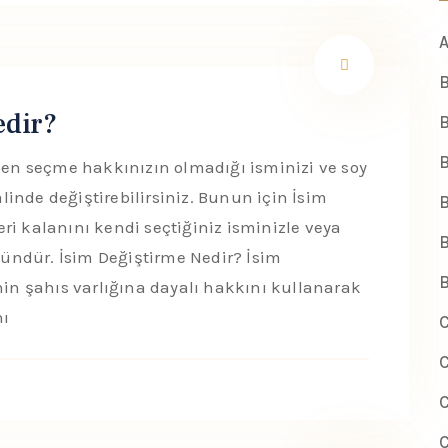
A
B
edir?
B
B
n seçme hakkınızın olmadığı isminizi ve soy
alinde değiştirebilirsiniz. Bunun için İsim
B
ri kalanını kendi seçtiğiniz isminizle veya
B
ündür. İsim Değiştirme Nedir? İsim
nin şahıs varlığına dayalı hakkını kullanarak
nı
C
C