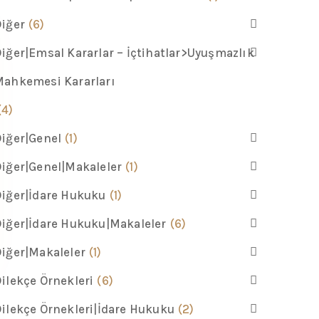
iğer
(6)
iğer|Emsal Kararlar – İçtihatlar>Uyuşmazlık
ahkemesi Kararları
(4)
iğer|Genel
(1)
iğer|Genel|Makaleler
(1)
iğer|İdare Hukuku
(1)
iğer|İdare Hukuku|Makaleler
(6)
iğer|Makaleler
(1)
ilekçe Örnekleri
(6)
ilekçe Örnekleri|İdare Hukuku
(2)