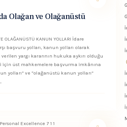
G
da Olağan ve Olağanüstü
G
E OLAĞANÜSTÜ KANUN YOLLARI İdare
İ
şı başvuru yolları, kanun yolları olarak
İ
, verilen yargı kararının hukuka aykırı olduğu
esi için üst mahkemelere başvurma imkânına
nun yolları” ve “olağanüstü kanun yolları”
İ
,
İ
İ
İ
M