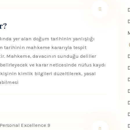
D
D
r?
M
ında yer alan doğum tarihinin yanlışlığı
m tarihinin mahkeme kararıyla tespit
tir. Mahkeme, davacının sunduğu deliller
D
 belirleyecek ve karar neticesinde nüfus kaydı
D
işinin kimlik bilgileri düzeltilerek, yasal
D
abilmesi
D
D
D
D