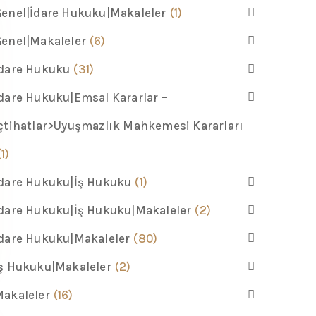
enel|İdare Hukuku|Makaleler
(1)
enel|Makaleler
(6)
İdare Hukuku
(31)
dare Hukuku|Emsal Kararlar –
çtihatlar>Uyuşmazlık Mahkemesi Kararları
(1)
dare Hukuku|İş Hukuku
(1)
dare Hukuku|İş Hukuku|Makaleler
(2)
dare Hukuku|Makaleler
(80)
ş Hukuku|Makaleler
(2)
akaleler
(16)