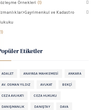
özleşme Örnekleri
(1)
zmanlıklar>Gayrimenkul ve Kadastro
Hukuku
(1)
Popüler Etiketler
ADALET
ANAYASA MAHKEMESI
ANKARA
AV. OSMAN YILDIZ
AVUKAT
BEKÇI
CEZA AVUKATI
CEZA HUKUKU
DANIŞMANLIK
DANIŞTAY
DAVA