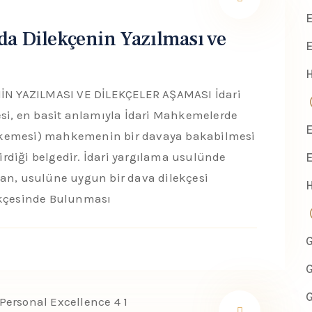
E
a Dilekçenin Yazılması ve
E
N YAZILMASI VE DİLEKÇELER AŞAMASI İdari
esi, en basit anlamıyla İdari Mahkemelerde
E
hkemesi) mahkemenin bir davaya bakabilmesi
dirdiği belgedir. İdari yargılama usulünde
E
dan, usulüne uygun bir dava dilekçesi
ekçesinde Bulunması
G