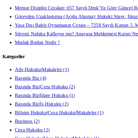
Memur Disiplin Cezaları: 657 Sayılı Dmk’Ya Göre Güncel R
Görevden Uzaklaştırma (Açığa Alınma): Hukuki Süreç, İtiraz 
Yasa Dışı Bahis Oynamanın Cezası – 7258 Sayılı Kanun 5. 
Süresiz Nafaka Kalkıyor mu? Anayasa Mahkemesi Kararı Ne
Mutlak Butlan Nedir ?
Kategoriler
Aile Hukuku|Makaleler
(1)
Basında Biz
(4)
Basında Biz|Ceza Hukuku
(2)
Basında Biz|İdare Hukuku
(1)
Basında Biz|İş Hukuku
(2)
Bilişim Hukuku|Ceza Hukuku|Makaleler
(1)
Business
(2)
Ceza Hukuku
(2)