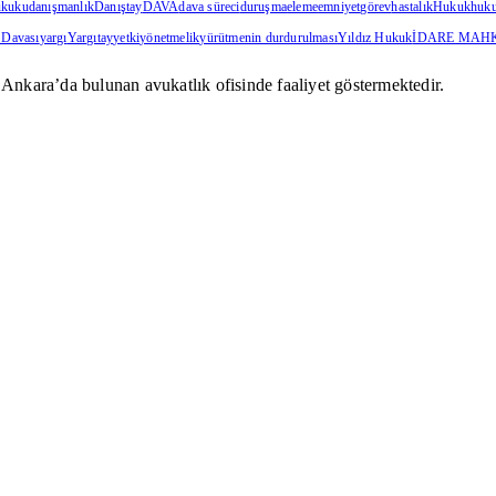
ukuku
danışmanlık
Danıştay
DAVA
dava süreci
duruşma
eleme
emniyet
görev
hastalık
Hukuk
huku
 Davası
yargı
Yargıtay
yetki
yönetmelik
yürütmenin durdurulması
Yıldız Hukuk
İDARE MAH
Ankara’da bulunan avukatlık ofisinde faaliyet göstermektedir.