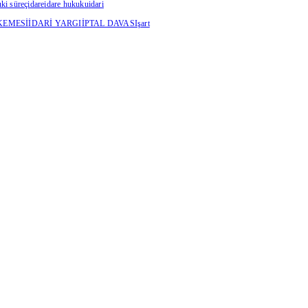
ki süreç
idare
idare hukuku
idari
KEMESİ
İDARİ YARGI
İPTAL DAVASI
şart