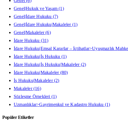
Genel
(6)
Genel|Hukuk ve Yaşam
(1)
Genel|İdare Hukuku
(7)
Genel|İdare Hukuku|Makaleler
(1)
Genel|Makaleler
(6)
İdare Hukuku
(31)
İdare Hukuku|Emsal Kararlar – İçtihatlar>Uyuşmazlık Mahke
İdare Hukuku|İş Hukuku
(1)
İdare Hukuku|İş Hukuku|Makaleler
(2)
İdare Hukuku|Makaleler
(80)
İş Hukuku|Makaleler
(2)
Makaleler
(16)
Sözleşme Örnekleri
(1)
Uzmanlıklar>Gayrimenkul ve Kadastro Hukuku
(1)
Popüler Etiketler