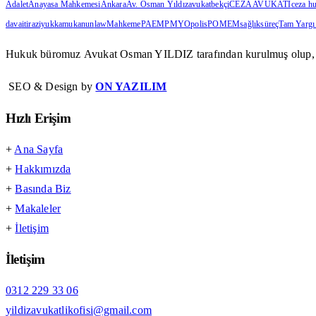
Adalet
Anayasa Mahkemesi
Ankara
Av. Osman Yıldız
avukat
bekçi
CEZA AVUKATI
ceza h
dava
itiraz
iyuk
kamu
kanun
law
Mahkeme
PAEM
PMYO
polis
POMEM
sağlık
süreç
Tam Yargı
Hukuk büromuz
Avukat Osman YILDIZ
tarafından kurulmuş olup, 
SEO & Design by
ON YAZILIM
Hızlı Erişim
+
Ana Sayfa
+
Hakkımızda
+
Basında Biz
+
Makaleler
+
İletişim
İletişim
0312 229 33 06
yildizavukatlikofisi@gmail.com