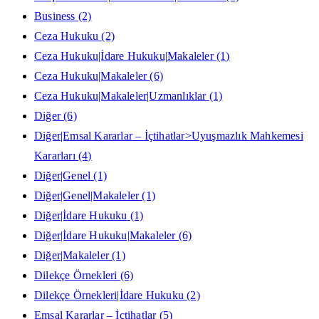
Business
(2)
Ceza Hukuku
(2)
Ceza Hukuku|İdare Hukuku|Makaleler
(1)
Ceza Hukuku|Makaleler
(6)
Ceza Hukuku|Makaleler|Uzmanlıklar
(1)
Diğer
(6)
Diğer|Emsal Kararlar – İçtihatlar>Uyuşmazlık Mahkemesi
Kararları
(4)
Diğer|Genel
(1)
Diğer|Genel|Makaleler
(1)
Diğer|İdare Hukuku
(1)
Diğer|İdare Hukuku|Makaleler
(6)
Diğer|Makaleler
(1)
Dilekçe Örnekleri
(6)
Dilekçe Örnekleri|İdare Hukuku
(2)
Emsal Kararlar – İçtihatlar
(5)