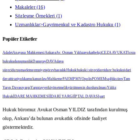
Makaleler
(16)
Sözleşme Örnekleri
(1)
Uzmanlıklar>Gayrimenkul ve Kadastro Hukuku
(1)
Popüler Etiketler
Adalet
Anayasa Mahkemesi
Ankara
Av. Osman Yıldız
avukat
bekçi
CEZA AVUKATI
ceza
hukuku
danışmanlık
Danıştay
DAVA
dava
süreci
duruşma
eleme
emniyet
görev
hastalık
Hukuk
hukuki süreç
idare
idare hukuku
idari
dava
itiraz
iyuk
kamu
kanun
law
Mahkeme
PAEM
PMYO
polis
POMEM
sağlık
süreç
Tam
Yargı Davası
yargı
Yargıtay
yetki
yönetmelik
yürütmenin durdurulması
Yıldız
Hukuk
İDARE MAHKEMESİ
İDARİ YARGI
İPTAL DAVASI
şart
Hukuk büromuz
Avukat Osman YILDIZ
tarafından kurulmuş
olup, Ankara’da bulunan avukatlık ofisinde faaliyet
göstermektedir.