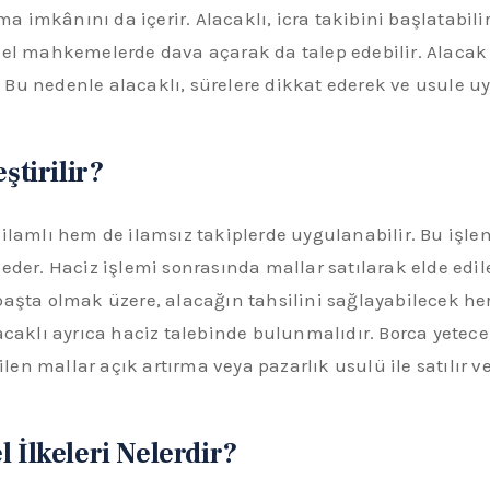
imkânını da içerir. Alacaklı, icra takibini başlatabilir,
nel mahkemelerde dava açarak da talep edebilir. Alacak
ir. Bu nedenle alacaklı, sürelere dikkat ederek ve usule
ştirilir?
 ilamlı hem de ilamsız takiplerde uygulanabilir. Bu işle
 eder. Haciz işlemi sonrasında mallar satılarak elde edi
aşta olmak üzere, alacağın tahsilini sağlayabilecek her
lacaklı ayrıca haciz talebinde bulunmalıdır. Borca yete
ilen mallar açık artırma veya pazarlık usulü ile satılır v
 İlkeleri Nelerdir?