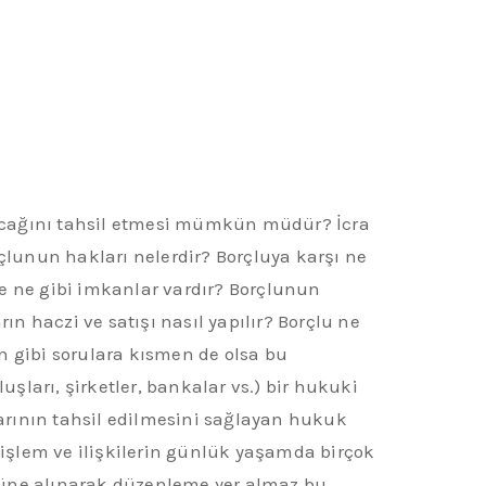
alacağını tahsil etmesi mümkün müdür? İcra
rçlunun hakları nelerdir? Borçluya karşı ne
de ne gibi imkanlar vardır? Borçlunun
 haczi ve satışı nasıl yapılır? Borçlu ne
n gibi sorulara kısmen de olsa bu
ları, şirketler, bankalar vs.) bir hukuki
larının tahsil edilmesini sağlayan hukuk
i işlem ve ilişkilerin günlük yaşamda birçok
üne alınarak düzenleme yer almaz bu