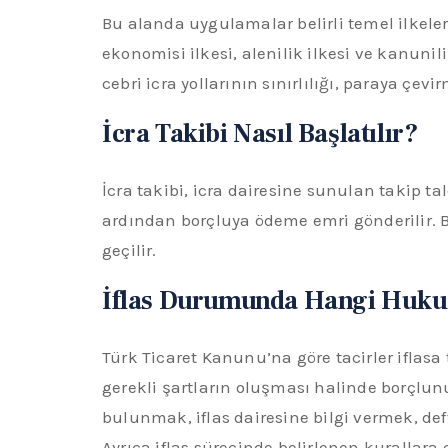
Bu alanda uygulamalar belirli temel ilkelere
ekonomisi ilkesi, alenilik ilkesi ve kanunilik
cebri icra yollarının sınırlılığı, paraya çev
İcra Takibi Nasıl Başlatılır?
İcra takibi, icra dairesine sunulan takip t
ardından borçluya ödeme emri gönderilir. 
geçilir.
İflas Durumunda Hangi Hukuki
Türk Ticaret Kanunu’na göre tacirler iflasa
gerekli şartların oluşması halinde borçlunu
bulunmak, iflas dairesine bilgi vermek, d
Ayrıca iflas sürecinde belirlenen kurallara e