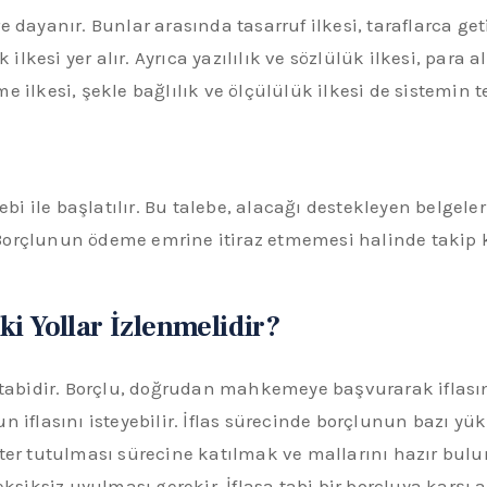
 dayanır. Bunlar arasında tasarruf ilkesi, taraflarca geti
 ilkesi yer alır. Ayrıca yazılılık ve sözlülük ilkesi, para 
irme ilkesi, şekle bağlılık ve ölçülülük ilkesi de sistemin 
alebi ile başlatılır. Bu talebe, alacağı destekleyen belg
Borçlunun ödeme emrine itiraz etmemesi halinde takip k
 Yollar İzlenmelidir?
 tabidir. Borçlu, doğrudan mahkemeye başvurarak iflasını
n iflasını isteyebilir. İflas sürecinde borçlunun bazı y
efter tutulması sürecine katılmak ve mallarını hazır b
ksiksiz uyulması gerekir. İflasa tabi bir borçluya karşı ala