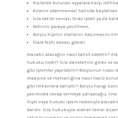
Kişilerde bulunan eşyalara karşı istihka
Kiranın ödenmemesi halinde başlatılan t
İcra takibi sonrası itiraz iptali ya da kal
Rehinin paraya çevrilmesi,
Borçlu kişinin mallarını kaçırmasını ön
İhale feshi davası gibidir.
Alacaklı alacağını nasıl tahsil edebilir? 
hukuku nedir? İcra dairelerinin görev ve so
gibi işlemler yapılabilir? Borçlunun rızas
maaşına ve malvarlığına nasıl haciz konulu
gibi imkanlara sahiptir? Borçlu hangi konu
yazımızda cevap vermeye çalışacağız. İcra 
ilişki veya hukuki işlem nedeniyle alacaklı
dalıdır. İcra hukukuyla alakalı temel düzen
şekle bürünmesi ve öngörülemeyecek şeki