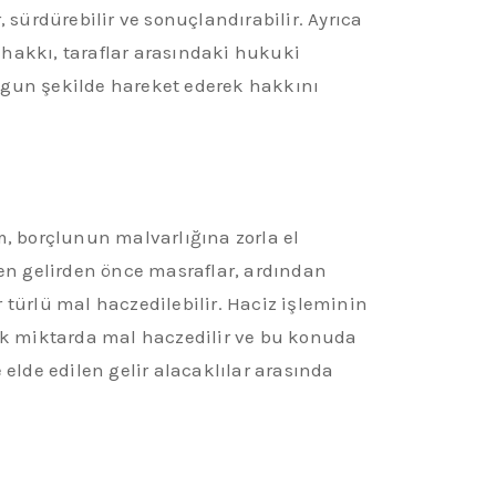
 sürdürebilir ve sonuçlandırabilir. Ayrıca
 hakkı, taraflar arasındaki hukuki
 uygun şekilde hareket ederek hakkını
m, borçlunun malvarlığına zorla el
len gelirden önce masraflar, ardından
 türlü mal haczedilebilir. Haciz işleminin
cek miktarda mal haczedilir ve bu konuda
e elde edilen gelir alacaklılar arasında