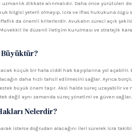
 uzmanlık dikkate alınmalıdır. Daha önce yürütülen dosy
kuk bilgisi yeterli olmayıp, icra ve iflas hukukuna özg
 şeffaflık da önemli kriterlerdir. Avukatın süreci açık şe
vekkil ile düzenli iletişim kurulması ve stratejik kara
n Büyüktür?
pılacak küçük bir hata ciddi hak kayıplarına yol açabili
alacağın daha hızlı tahsil edilmesini sağlar. Ayrıca borçl
stek büyük önem taşır. Aksi halde süreç uzayabilir ve 
stek değil aynı zamanda süreç yönetimi ve güven sağlar
akları Nelerdir?
arak isterse doğrudan alacağını ileri sürerek icra takib