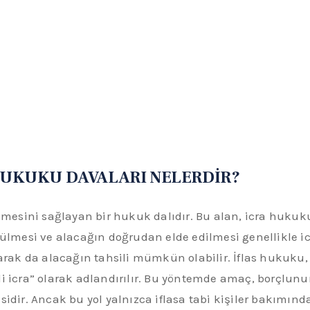
HUKUKU DAVALARI NELERDİR?
ilmesini sağlayan bir hukuk dalıdır. Bu alan, icra huku
rütülmesi ve alacağın doğrudan elde edilmesi genellikle
ak da alacağın tahsili mümkün olabilir. İflas hukuku,
i icra” olarak adlandırılır. Bu yöntemde amaç, borçlunu
sidir. Ancak bu yol yalnızca iflasa tabi kişiler bakımın