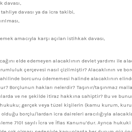
k davası,
ahliye davası ya da icra takibi,
dırılması,
lemek amacıyla karşı açılan istihkak davası,
Alacağını elde edemeyen alacaklının devlet yardımı ile 
rumluluk çerçevesi nasıl çizilmiştir? Alacaklının ve bo
ı dahilinde borcunu ödememesi halinde alacaklının elin
r? Borçlunun hakları nelerdir? Taşınır/taşınmaz malların
larda ve ne şekilde itiraz hakkına sahiptir? Bu ve bunu
hukuku; gerçek veya tüzel kişilerin (kamu kurum, kuruluş
 olduğu borçlu/lardan icra daireleri aracılığıyla alacak
leme 7101 sayılı İcra ve İflas Kanunu’dur. Ayrıca hukuk
lde çok olması nedeniyle kanunlarda her durum göz ön