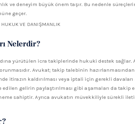
manlık ve deneyim büyük önem taşır. Bu nedenle süreçler
nüne geçer.
rı Nelerdir?
dına yürütülen icra takiplerinde hukuki destek sağlar.
 korunmasıdır. Avukat; takip talebinin hazırlanmasınd
nde itirazın kaldırılması veya iptali için gerekli davala
e edilen gelirin paylaştırılması gibi aşamaları da takip 
eme sahiptir. Ayrıca avukatın müvekkiliyle sürekli ileti
r?