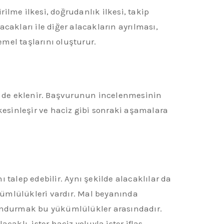
rilme ilkesi, doğrudanlık ilkesi, takip
alacakları ile diğer alacakların ayrılması,
temel taşlarını oluşturur.
eler de eklenir. Başvurunun incelenmesinin
esinleşir ve haciz gibi sonraki aşamalara
 talep edebilir. Aynı şekilde alacaklılar da
ükümlülükleri vardır. Mal beyanında
ulundurmak bu yükümlülükler arasındadır.
caklı, ister haciz yoluyla ister iflas