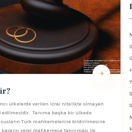
M
G
G
H
Y
ir?
S
ı ülkelerde verilen icrai nitelikte olmayan
S
edilmesidir. Tanıma başka bir ülkede
M
ususların Türk mahkemelerine bildirilmesine
M
i kararın yerel mahkemece tanınması ile