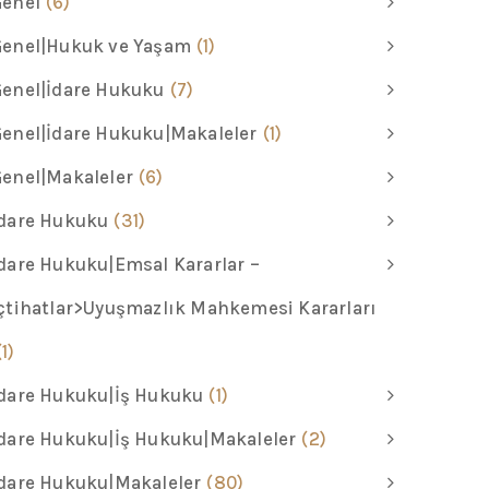
Genel
(6)
Genel|Hukuk ve Yaşam
(1)
enel|İdare Hukuku
(7)
enel|İdare Hukuku|Makaleler
(1)
enel|Makaleler
(6)
İdare Hukuku
(31)
dare Hukuku|Emsal Kararlar –
çtihatlar>Uyuşmazlık Mahkemesi Kararları
(1)
dare Hukuku|İş Hukuku
(1)
dare Hukuku|İş Hukuku|Makaleler
(2)
dare Hukuku|Makaleler
(80)