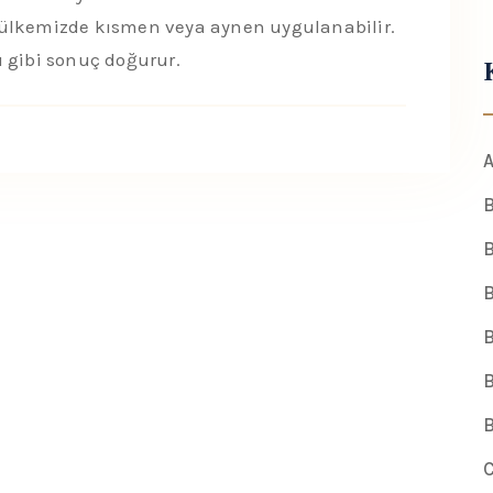
 ülkemizde kısmen veya aynen uygulanabilir.
 gibi sonuç doğurur.
A
B
B
B
B
B