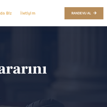
da Biz
İletişim
RANDEVU AL
rarını