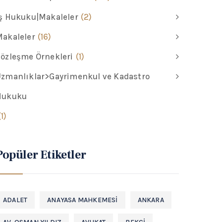
ş Hukuku|Makaleler
(2)
akaleler
(16)
özleşme Örnekleri
(1)
zmanlıklar>Gayrimenkul ve Kadastro
Hukuku
(1)
Popüler Etiketler
ADALET
ANAYASA MAHKEMESI
ANKARA