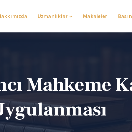
Hakkımızda
Uzmanlıklar
Makaleler
Basın
ncı Mahkeme Ka
Uygulanması