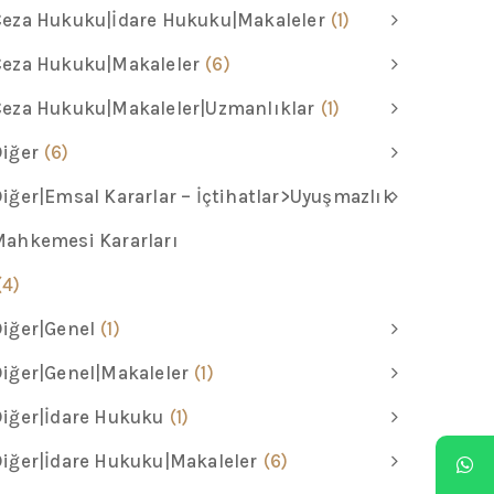
eza Hukuku|İdare Hukuku|Makaleler
(1)
Ceza Hukuku|Makaleler
(6)
eza Hukuku|Makaleler|Uzmanlıklar
(1)
iğer
(6)
iğer|Emsal Kararlar – İçtihatlar>Uyuşmazlık
ahkemesi Kararları
(4)
iğer|Genel
(1)
iğer|Genel|Makaleler
(1)
iğer|İdare Hukuku
(1)
iğer|İdare Hukuku|Makaleler
(6)