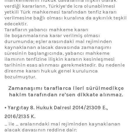
verdiği kararların, Türkiye’de icra olunabilmesi
yetkili Türk mahkemesi tarafından tenfiz kararı
verilmesine bağlı olması kuralına da aykırılık teşkil
edecektir.
T
arafların yabancı mahkeme kararı
ile boşanmalarına karar verilmiş olması
durumunda
; eşler
arasındaki mal rejiminden
kaynaklanan alacak davasında zamanaşımı
süresinin başlangıcında,
yabancı mahkeme
ilamının tenfizine ilişkin kararın kesinleşmesi
tarihinin esas alınması gerekmektedir.
Bu nedenle
direnme kar
arı hukuk genel kurulunca
bozulmuştur.
Zamanaşımı taraflarca ileri sürülmed
ikçe
hakim
tarafından
re’sen
dikkate alınmaz
.
•
Yargıtay 8. Hukuk Dairesi 2014/21309 E.,
2016/2135 K.
… ile … aralarındaki mal rejiminden kaynaklanan
alacak davasının reddine dair
: