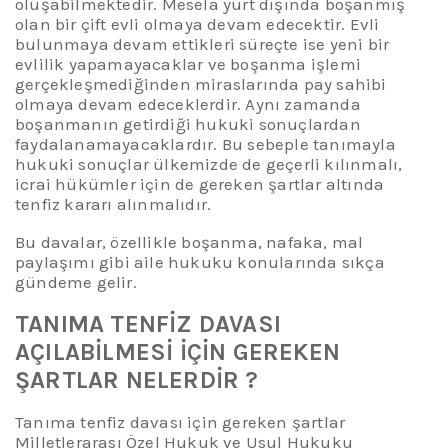
oluşabilmektedir. Mesela yurt dışında boşanmış
olan bir çift
evli olmaya devam edecektir. Evli
bulunmaya devam ettikleri süreçte ise yeni bir
evlilik yapamayacaklar ve boşanma işlemi
gerçekleşmediğinden miraslarında pay sahibi
olmaya devam edeceklerdir. Aynı zamanda
boşanmanın getirdiği hukuki sonuçlardan
faydalanamayacaklardır. Bu sebeple tanımayla
hukuki sonuçlar ülkemizde de
geçerli kılınmalı,
icrai hükümler için de gereken şartlar altında
tenfiz kararı alınmalı
dır.
Bu davalar, özellikle boşanma, nafaka, mal
paylaşımı gibi aile hukuku konularında sıkça
gündeme gelir.
TANIMA TENFİZ DAVASI
AÇILABİLMESİ İÇİN GEREKEN
ŞARTLAR
NELERDİR ?
Tanıma tenfiz davası için gereken şartlar
Milletlerarası Özel Hukuk
ve
Usul Hukuku