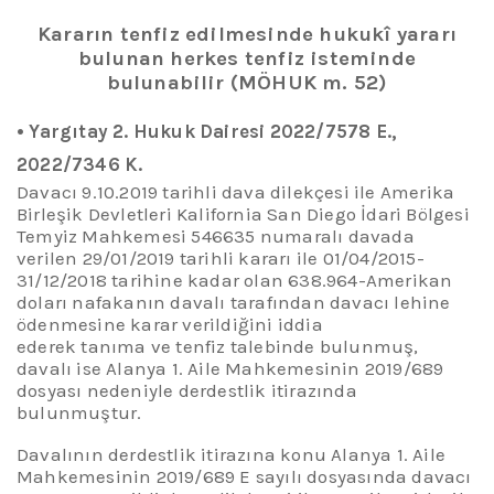
Kararın tenfiz edilmesinde hukukî yararı
bulunan herkes tenfiz isteminde
bulunabilir (MÖHUK m. 52)
•
Yargıtay 2. Hukuk Dairesi 2022/7578 E.,
2022/7346 K.
Davacı 9.10.2019 tarihli dava dilekçesi ile Amerika
Birleşik Devletleri
Kalifornia
San Diego İdari Bölgesi
Temyiz Mahkemesi 546635 numaralı davada
verilen 29/01/2019 tarihli kararı ile 01/04/2015-
31/12/2018 tarihine kadar olan 638.964-Amerikan
doları nafakanın davalı tarafından davacı lehine
ödenmesine karar verildiğini iddia
ederek tanıma ve tenfiz talebinde bulunmuş,
davalı ise Alanya 1. Aile Mahkemesinin 2019/689
dosyası nedeniyle derdestlik itirazında
bulunmuştur.
Davalının derdestlik itirazına konu Alanya 1. Aile
Mahkemesinin 2019/689 E sayılı dosyasında davacı