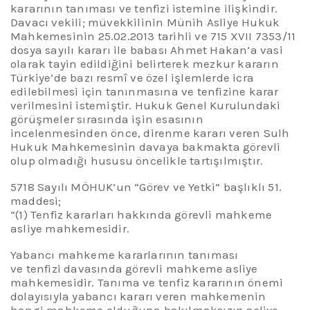
kararının tanıması ve tenfizi istemine ilişkindir.
Davacı vekili; müvekkilinin Münih Asliye Hukuk
Mahkemesinin 25.02.2013 tarihli ve 715 XVII 7353/11
dosya sayılı kararı ile babası Ahmet Hakan’a vasi
olarak tayin edildiğini belirterek mezkur kararın
Türkiye’de bazı resmî ve özel işlemlerde icra
edilebilmesi için tanınmasına ve tenfizine karar
verilmesini istemiştir.
Hukuk Genel Kurulundaki
görüşmeler sırasında işin esasının
incelenmesinden önce, direnme kararı veren Sulh
Hukuk Mahkemesinin davaya bakmakta görevli
olup olmadığı hususu öncelikle tartışılmıştır
.
5718 Sayılı
MÖHUK’un
“Görev ve Yetki” başlıklı 51.
maddesi;
“(1) Tenfiz kararları hakkında görevli mahkeme
asliye mahkemesidir.
Y
abancı mahkeme kararlarının tanıması
ve tenfizi davasında görevli mahkeme asliye
mahkemesidir. Tanıma ve tenfiz kararının önemi
dolayısıyla yabancı kararı veren mahkemenin
hangi mahkeme olduğuna bakılmaksızın asliye