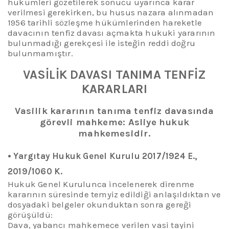
hükümleri gözetilerek sonucu uyarınca karar
verilmesi gerekirken, bu husus nazara alınmadan
1956 tarihli sözleşme hükümlerinden hareketle
davacının tenfiz davası açmakta hukuki yararının
bulunmadığı gerekçesi ile isteğin reddi doğru
bulunmamıştır.
VASİLİK DAVASI TANIMA TENFİZ
KARARLARI
Vasilik
k
ararının
t
anı
ma
te
nfiz
d
avasında
g
örevli
m
ahkeme
:
A
sliye
h
ukuk
m
ahkemesidir.
•
Yargıtay
Hukuk Genel Kurulu 2017/1924 E.,
2019/1060 K.
Hukuk Genel Kurulunca incelenerek direnme
kararının süresinde temyiz edildiği anlaşıldıktan ve
dosyadaki belgeler okunduktan sonra gereği
görüşüldü:
Dava, yabancı mahkemece verilen vasi tayini