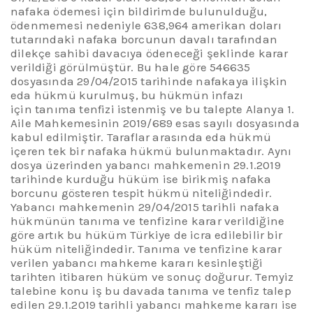
nafaka ödemesi için bildirimde bulunulduğu,
ödenmemesi nedeniyle 638,964
amerikan
doları
tutarındaki nafaka borcunun davalı tarafından
dilekçe sahibi davacıya ödeneceği şeklinde karar
verildiği görülmüştür. Bu hale göre 546635
dosyasında 29/04/2015 tarihinde nafakaya ilişkin
eda hükmü kurulmuş, bu hükmün infazı
için tanıma tenfizi istenmiş ve bu talepte Alanya 1.
Aile Mahkemesinin 2019/689 esas sayılı dosyasında
kabul edilmiştir. Taraflar arasında eda hükmü
içeren tek bir nafaka hükmü bulunmaktadır. Aynı
dosya üzerinden yabancı mahkemenin 29.1.2019
tarihinde kurduğu hüküm ise birikmiş nafaka
borcunu gösteren tespit hükmü niteliğindedir.
Yabancı mahkemenin 29/04/2015 tarihli nafaka
hükmünün tanıma ve tenfizine karar verildiğine
göre artık bu
hüküm Türkiye de icra edilebilir bir
hüküm niteliğindedir. Tanıma ve tenfizine karar
verilen yabancı mahkeme kararı kesinleştiği
tarihten itibaren hüküm ve sonuç doğurur. Temyiz
talebine konu iş bu davada tanıma ve tenfiz talep
edilen 29.1.2019 tarihli yabancı mahkeme kararı ise