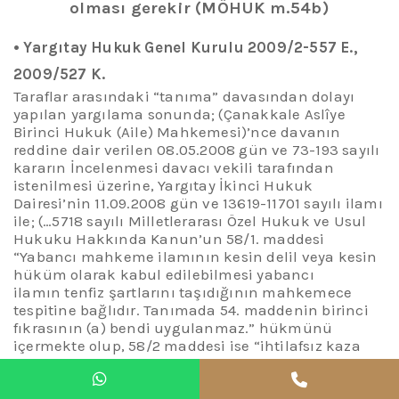
olması gerekir
(MÖHUK m.54b)
•
Yargıtay
Hukuk Genel Kurulu 2009/2-557 E.,
2009/527 K.
Taraflar arasındaki “tanıma” davasından dolayı
yapılan yargılama sonunda; (Çanakkale Aslîye
Birinci Hukuk (Aile) Mahkemesi)’
nce
davanın
reddine dair verilen 08.05.2008 gün ve 73-193 sayılı
kararın İncelenmesi davacı vekili tarafından
istenilmesi üzerine, Yargıtay İkinci Hukuk
Dairesi’nin 11.09.2008 gün ve 13619-11701 sayılı ilamı
ile; (…5718 sayılı Milletlerarası Özel Hukuk ve Usul
Hukuku Hakkında Kanun’un 58/1. maddesi
“Yabancı mahkeme ilamının kesin delil veya kesin
hüküm olarak kabul edilebilmesi yabancı
ilamın tenfiz şartlarını taşıdığının mahkemece
tespitine bağlıdır.
Tanımada 54. maddenin birinci
fıkrasının (a) bendi uygulanmaz.
” hükmünü
içermekte olup, 58/2 maddesi ise “ihtilafsız kaza
kararlarının tanınması da aynı hükme tabidir.”
demektedir. Şu
halde
ihtilafsız kaza kararlarının
tanınması imkan dahilindedir. Mahkemece