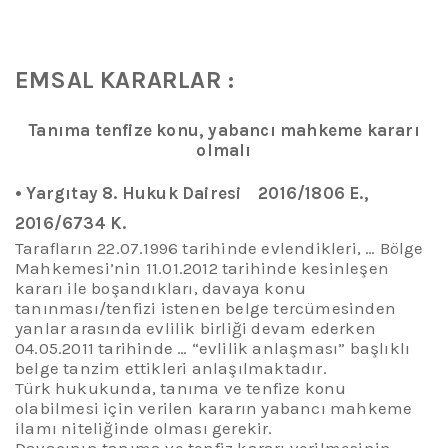
EMSAL
KARARLAR :
Tanıma
t
enfize
ko
nu
,
y
abancı
m
ahkeme
k
ararı
o
lmalı
•
Yargıtay 8. Hukuk Dairesi 2016/1806 E
.
,
2016/6734 K.
Tarafların 22.07.1996 tarihinde evlendikleri, … Bölge
Mahkemesi’nin 11.01.2012 tarihinde kesinleşen
kararı ile boşandıkları, davaya konu
tanınması/tenfizi istenen belge tercümesinden
yanlar arasında evlilik birliği devam ederken
04.05.2011 tarihinde … “evlilik anlaşması” başlıklı
belge tanzim ettikleri anlaşılmaktadır.
Türk hukukunda, tanıma ve tenfize konu
olabilmesi için verilen kararın yabancı mahkeme
ilamı niteliğinde olması gerekir.
Davacının tanıma ve tenfiz kararı
verilmesinin