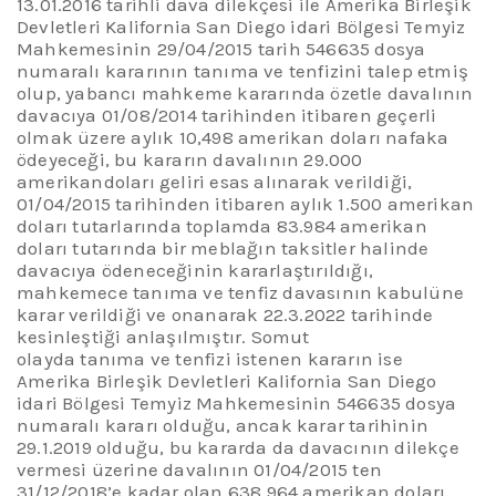
13.01.2016 tarihli dava dilekçesi ile Amerika Birleşik
Devletleri
Kalifornia
San Diego idari Bölgesi Temyiz
Mahkemesinin 29/04/2015 tarih 546635 dosya
numaralı kararının tanıma ve tenfizini talep etmiş
olup, yabancı mahkeme kararında özetle davalının
davacıya 01/08/2014 tarihinden itibaren geçerli
olmak üzere aylık 10,498
amerikan
doları nafaka
ödeyeceği, bu kararın davalının 29.000
amerikan
doları geliri esas alınarak verildiği,
01/04/2015 tarihinden itibaren aylık 1.500
amerikan
doları tutarlarında toplamda 83.984
amerikan
doları tutarında bir meblağın taksitler halinde
davacıya ödeneceğinin kararlaştırıldığı,
mahkemece tanıma ve tenfiz davasının kabulüne
karar verildiği ve onanarak 22.3.2022 tarihinde
kesinleştiği anlaşılmıştır. Somut
olayda tanıma ve tenfizi istenen kararın ise
Amerika Birleşik Devletleri
Kalifornia
San Diego
idari Bölgesi Temyiz Mahkemesinin 546635 dosya
numaralı kararı olduğu, ancak karar tarihinin
29.1.2019 olduğu, bu kararda da davacının dilekçe
vermesi üzerine davalının 01/04/2015 ten
31/12/2018’e kadar olan 638,964
amerikan
doları