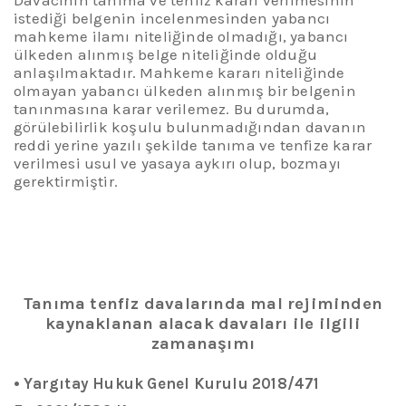
istediği belgenin incelenmesinden yabancı
mahkeme ilamı niteliğinde olmadığı, yabancı
ülkeden alınmış belge niteliğinde olduğu
anlaşılmaktadır. Mahkeme kararı niteliğinde
olmayan yabancı ülkeden alınmış bir belgenin
tanınmasına karar verilemez. Bu durumda,
görülebilirlik koşulu bulunmadığından davanın
reddi yerine yazılı şekilde tanıma ve tenfize karar
verilmesi usul ve yasaya aykırı olup, bozmayı
gerektirmiştir.
Tanıma
te
nfiz
d
avalarında
m
al
r
ejiminden
k
aynaklanan
a
lacak
d
avaları
ile
il
gili
z
amanaşımı
•
Yargıtay Hukuk Genel Kurulu 2018/471