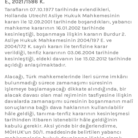
E., 2021/1586 K.
T
arafların 07.10.1977 tarihinde evlendikleri,
Hollanda Utrecht Asliye Hukuk Mahkemesinin
kararı ile 12.09.2001 tarihinde boşandıkları, yabancı
mahkeme kararının 16.01.2002 tarihinde
kesinleştiği, boşanmaya ilişkin kararın Burdur 2.
Asliye Hukuk Mahkemesinin 2004/197 E. ve
2004/172 K. sayılı kararı ile tenfizine karar
verildiği, tenfiz kararının 03.06.2004 tarihinde
kesinleştiği, eldeki davanın ise 15.02.2012 tarihinde
açıldığı anlaşılmaktadır.
A
lacağı, Türk mahkemelerinde ileri sürme imkânı
bulunmadığı sürece zamanaşımı süresinin
işlemeye başlamayacağı dikkate alındığında
,
bir
alacak davası olan mal rejiminin tasfiyesine ilişkin
davalarda zamanaşımı süresinin boşanmanın malî
sonuçlarına bağlı dava haklarının kullanılabilir
hâle geldiği, tanıma-tenfiz kararının kesinleşmesi
tarihinden itibaren istenebilir hâle geldiğinin
kabulü gerekir. Aksi yönde bir değerlendirme,
MÖHUK’un
50/1. maddesinde belirtilen yabancı
mahkemelerin hukuk davalarına ilişkin olarak