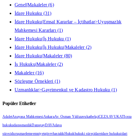
Genel|Makaleler
(6)
İdare Hukuku
(31)
İdare Hukuku|Emsal Kararlar – İçtihatlar>Uyuşmazlık
Mahkemesi Kararları
(1)
İdare Hukuku|İş Hukuku
(1)
İdare Hukuku|İş Hukuku|Makaleler
(2)
İdare Hukuku|Makaleler
(80)
İş Hukuku|Makaleler
(2)
Makaleler
(16)
Sözleşme Örnekleri
(1)
Uzmanlıklar>Gayrimenkul ve Kadastro Hukuku
(1)
Popüler Etiketler
Adalet
Anayasa Mahkemesi
Ankara
Av. Osman Yıldız
avukat
bekçi
CEZA AVUKATI
ceza
hukuku
danışmanlık
Danıştay
DAVA
dava
süreci
duruşma
eleme
emniyet
görev
hastalık
Hukuk
hukuki süreç
idare
idare hukuku
idari