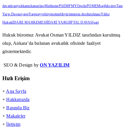
dava
itiraz
iyuk
kamu
kanun
law
Mahkeme
PAEM
PMYO
polis
POMEM
sağlık
süreç
Tam
Yargı Davası
yargı
Yargıtay
yetki
yönetmelik
yürütmenin durdurulması
Yıldız
Hukuk
İDARE MAHKEMESİ
İDARİ YARGI
İPTAL DAVASI
şart
Hukuk büromuz
Avukat Osman YILDIZ
tarafından kurulmuş
olup, Ankara’da bulunan avukatlık ofisinde faaliyet
göstermektedir.
SEO & Design by
ON YAZILIM
Hızlı Erişim
+
Ana Sayfa
+
Hakkımızda
+
Basında Biz
+
Makaleler
+
İletişim