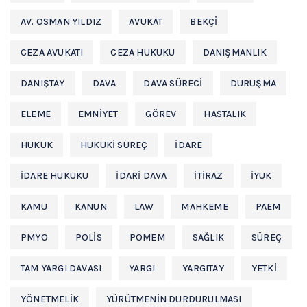
AV. OSMAN YILDIZ
AVUKAT
BEKÇI
CEZA AVUKATI
CEZA HUKUKU
DANIŞMANLIK
DANIŞTAY
DAVA
DAVA SÜRECI
DURUŞMA
ELEME
EMNIYET
GÖREV
HASTALIK
HUKUK
HUKUKI SÜREÇ
IDARE
IDARE HUKUKU
IDARI DAVA
ITIRAZ
IYUK
KAMU
KANUN
LAW
MAHKEME
PAEM
PMYO
POLIS
POMEM
SAĞLIK
SÜREÇ
TAM YARGI DAVASI
YARGI
YARGITAY
YETKI
YÖNETMELIK
YÜRÜTMENIN DURDURULMASI