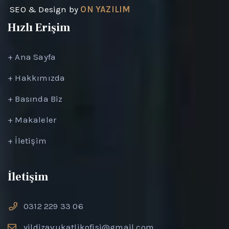
SEO & Design by
ON YAZILIM
Hızlı Erişim
+
Ana Sayfa
+
Hakkımızda
+
Basında Biz
+
Makaleler
+
İletişim
İletişim
0312 229 33 06
yildizavukatlikofisi@gmail.com