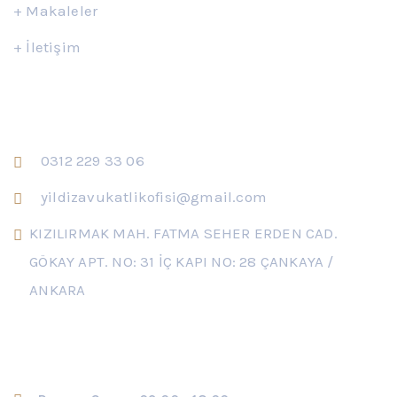
+
Makaleler
+
İletişim
İletişim
0312 229 33 06
yildizavukatlikofisi@gmail.com
KIZILIRMAK MAH. FATMA SEHER ERDEN CAD.
GÖKAY APT. NO: 31 İÇ KAPI NO: 28 ÇANKAYA /
ANKARA
Çalışma Saatleri