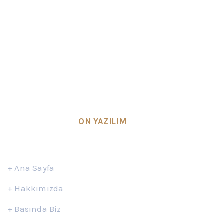
Hukuk büromuz
Avukat Osman YILDIZ
tarafından
kurulmuş olup, Ankara’da bulunan avukatlık
ofisinde faaliyet göstermektedir.
SEO & Design by
ON YAZILIM
Hızlı Erişim
+
Ana Sayfa
+
Hakkımızda
+
Basında Biz