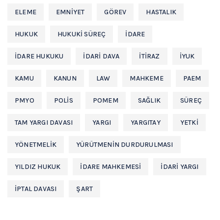
ELEME
EMNIYET
GÖREV
HASTALIK
HUKUK
HUKUKI SÜREÇ
IDARE
IDARE HUKUKU
IDARI DAVA
ITIRAZ
IYUK
KAMU
KANUN
LAW
MAHKEME
PAEM
PMYO
POLIS
POMEM
SAĞLIK
SÜREÇ
TAM YARGI DAVASI
YARGI
YARGITAY
YETKI
YÖNETMELIK
YÜRÜTMENIN DURDURULMASI
YILDIZ HUKUK
İDARE MAHKEMESİ
İDARİ YARGI
İPTAL DAVASI
ŞART