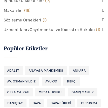
İş Hukuku|Makaleler
(2)
Makaleler
(16)
Sözleşme Örnekleri
(1)
Uzmanlıklar>Gayrimenkul ve Kadastro Hukuku
(1)
Popüler Etiketler
ADALET
ANAYASA MAHKEMESI
ANKARA
AV. OSMAN YILDIZ
AVUKAT
BEKÇI
CEZA AVUKATI
CEZA HUKUKU
DANIŞMANLIK
DANIŞTAY
DAVA
DAVA SÜRECI
DURUŞMA