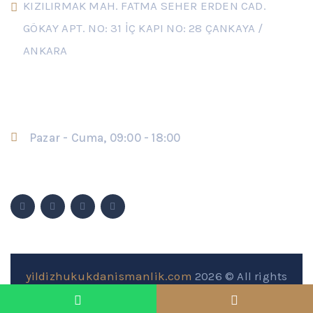
KIZILIRMAK MAH. FATMA SEHER ERDEN CAD.
GÖKAY APT. NO: 31 İÇ KAPI NO: 28 ÇANKAYA /
ANKARA
Çalışma Saatleri
Pazar - Cuma, 09:00 - 18:00
Sosyal Medya
yildizhukukdanismanlik.com
2026 © All rights
reserved by SEO & Design by
ON YAZILIM