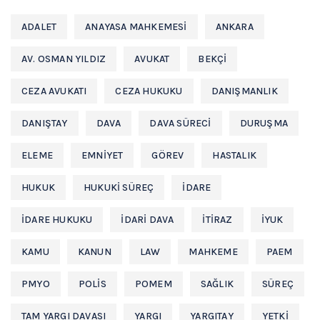
ADALET
ANAYASA MAHKEMESI
ANKARA
AV. OSMAN YILDIZ
AVUKAT
BEKÇI
CEZA AVUKATI
CEZA HUKUKU
DANIŞMANLIK
DANIŞTAY
DAVA
DAVA SÜRECI
DURUŞMA
ELEME
EMNIYET
GÖREV
HASTALIK
HUKUK
HUKUKI SÜREÇ
IDARE
IDARE HUKUKU
IDARI DAVA
ITIRAZ
IYUK
KAMU
KANUN
LAW
MAHKEME
PAEM
PMYO
POLIS
POMEM
SAĞLIK
SÜREÇ
TAM YARGI DAVASI
YARGI
YARGITAY
YETKI