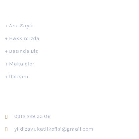
Hızlı Erişim
+
Ana Sayfa
+
Hakkımızda
+
Basında Biz
+
Makaleler
+
İletişim
İletişim
0312 229 33 06
yildizavukatlikofisi@gmail.com