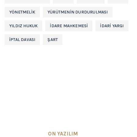
YÖNETMELIK
YÜRÜTMENIN DURDURULMASI
YILDIZ HUKUK
İDARE MAHKEMESİ
İDARİ YARGI
İPTAL DAVASI
ŞART
Hukuk büromuz
Avukat Osman YILDIZ
tarafından
kurulmuş olup, Ankara’da bulunan avukatlık
ofisinde faaliyet göstermektedir.
SEO & Design by
ON YAZILIM