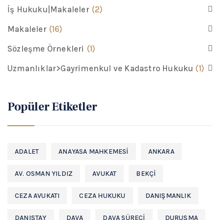
İş Hukuku|Makaleler
(2)
Makaleler
(16)
Sözleşme Örnekleri
(1)
Uzmanlıklar>Gayrimenkul ve Kadastro Hukuku
(1)
Popüler Etiketler
ADALET
ANAYASA MAHKEMESI
ANKARA
AV. OSMAN YILDIZ
AVUKAT
BEKÇI
CEZA AVUKATI
CEZA HUKUKU
DANIŞMANLIK
DANIŞTAY
DAVA
DAVA SÜRECI
DURUŞMA