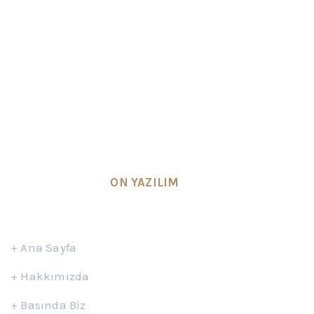
Hukuk büromuz
Avukat Osman YILDIZ
tarafından
kurulmuş olup, Ankara’da bulunan avukatlık
ofisinde faaliyet göstermektedir.
SEO & Design by
ON YAZILIM
Hızlı Erişim
+
Ana Sayfa
+
Hakkımızda
+
Basında Biz