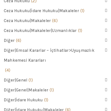
Ceza Hukuku
(2)
Ceza Hukuku|İdare Hukuku|Makaleler
(1)
Ceza Hukuku|Makaleler
(6)
Ceza Hukuku|Makaleler|Uzmanlıklar
(1)
Diğer
(6)
Diğer|Emsal Kararlar – İçtihatlar>Uyuşmazlık
Mahkemesi Kararları
(4)
Diğer|Genel
(1)
Diğer|Genel|Makaleler
(1)
Diğer|İdare Hukuku
(1)
Diğer|İdare Hukuku|Makaleler
(6)