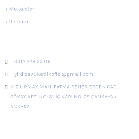
+
Makaleler
+
İletişim
İletişim
0312 229 33 06
yildizavukatlikofisi@gmail.com
KIZILIRMAK MAH. FATMA SEHER ERDEN CAD.
GÖKAY APT. NO: 31 İÇ KAPI NO: 28 ÇANKAYA /
ANKARA
Çalışma Saatleri