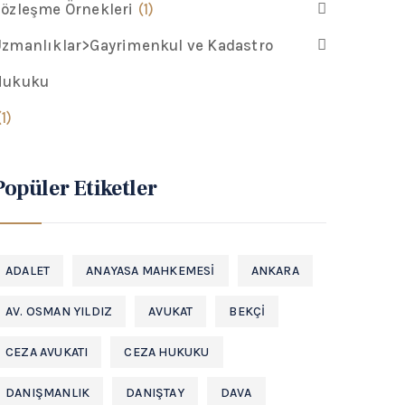
özleşme Örnekleri
(1)
zmanlıklar>Gayrimenkul ve Kadastro
Hukuku
(1)
Popüler Etiketler
ADALET
ANAYASA MAHKEMESI
ANKARA
AV. OSMAN YILDIZ
AVUKAT
BEKÇI
CEZA AVUKATI
CEZA HUKUKU
DANIŞMANLIK
DANIŞTAY
DAVA