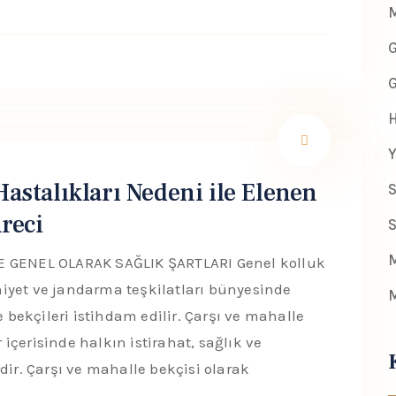
M
G
G
H
Y
Hastalıkları Nedeni ile Elenen
S
reci
S
M
 GENEL OLARAK SAĞLIK ŞARTLARI Genel kolluk
iyet ve jandarma teşkilatları bünyesinde
M
e bekçileri istihdam edilir. Çarşı ve mahalle
r içerisinde halkın istirahat, sağlık ve
dir. Çarşı ve mahalle bekçisi olarak