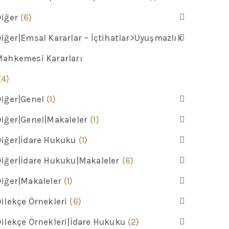
iğer
(6)
iğer|Emsal Kararlar – İçtihatlar>Uyuşmazlık
ahkemesi Kararları
(4)
iğer|Genel
(1)
iğer|Genel|Makaleler
(1)
iğer|İdare Hukuku
(1)
iğer|İdare Hukuku|Makaleler
(6)
iğer|Makaleler
(1)
ilekçe Örnekleri
(6)
ilekçe Örnekleri|İdare Hukuku
(2)