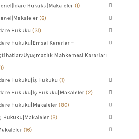
enel|İdare Hukuku|Makaleler
(1)
enel|Makaleler
(6)
İdare Hukuku
(31)
dare Hukuku|Emsal Kararlar –
çtihatlar>Uyuşmazlık Mahkemesi Kararları
(1)
dare Hukuku|İş Hukuku
(1)
dare Hukuku|İş Hukuku|Makaleler
(2)
dare Hukuku|Makaleler
(80)
ş Hukuku|Makaleler
(2)
akaleler
(16)