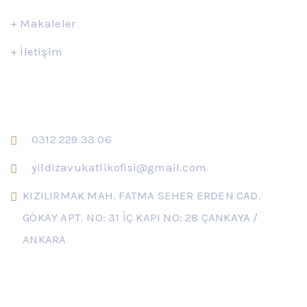
+
Makaleler
+
İletişim
İletişim
0312 229 33 06
yildizavukatlikofisi@gmail.com
KIZILIRMAK MAH. FATMA SEHER ERDEN CAD.
GÖKAY APT. NO: 31 İÇ KAPI NO: 28 ÇANKAYA /
ANKARA
Çalışma Saatleri