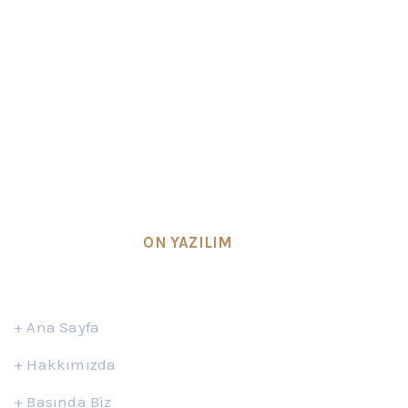
Hukuk büromuz
Avukat Osman YILDIZ
tarafından
kurulmuş olup, Ankara’da bulunan avukatlık
ofisinde faaliyet göstermektedir.
SEO & Design by
ON YAZILIM
Hızlı Erişim
+
Ana Sayfa
+
Hakkımızda
+
Basında Biz