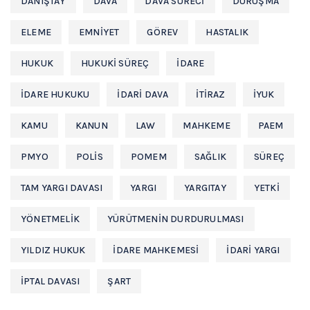
DANIŞTAY
DAVA
DAVA SÜRECI
DURUŞMA
ELEME
EMNIYET
GÖREV
HASTALIK
HUKUK
HUKUKI SÜREÇ
IDARE
IDARE HUKUKU
IDARI DAVA
ITIRAZ
IYUK
KAMU
KANUN
LAW
MAHKEME
PAEM
PMYO
POLIS
POMEM
SAĞLIK
SÜREÇ
TAM YARGI DAVASI
YARGI
YARGITAY
YETKI
YÖNETMELIK
YÜRÜTMENIN DURDURULMASI
YILDIZ HUKUK
İDARE MAHKEMESİ
İDARİ YARGI
İPTAL DAVASI
ŞART