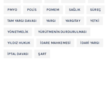
PMYO
POLIS
POMEM
SAĞLIK
SÜREÇ
TAM YARGI DAVASI
YARGI
YARGITAY
YETKI
YÖNETMELIK
YÜRÜTMENIN DURDURULMASI
YILDIZ HUKUK
İDARE MAHKEMESİ
İDARİ YARGI
İPTAL DAVASI
ŞART
Hukuk büromuz
Avukat Osman YILDIZ
tarafından