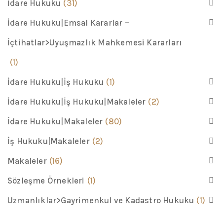
İdare Hukuku
(31)
İdare Hukuku|Emsal Kararlar –
İçtihatlar>Uyuşmazlık Mahkemesi Kararları
(1)
İdare Hukuku|İş Hukuku
(1)
İdare Hukuku|İş Hukuku|Makaleler
(2)
İdare Hukuku|Makaleler
(80)
İş Hukuku|Makaleler
(2)
Makaleler
(16)
Sözleşme Örnekleri
(1)
Uzmanlıklar>Gayrimenkul ve Kadastro Hukuku
(1)