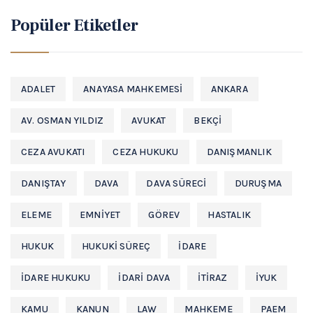
Popüler Etiketler
ADALET
ANAYASA MAHKEMESI
ANKARA
AV. OSMAN YILDIZ
AVUKAT
BEKÇI
CEZA AVUKATI
CEZA HUKUKU
DANIŞMANLIK
DANIŞTAY
DAVA
DAVA SÜRECI
DURUŞMA
ELEME
EMNIYET
GÖREV
HASTALIK
HUKUK
HUKUKI SÜREÇ
IDARE
IDARE HUKUKU
IDARI DAVA
ITIRAZ
IYUK
KAMU
KANUN
LAW
MAHKEME
PAEM