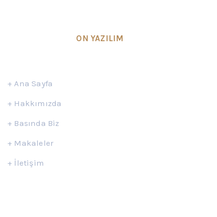
kurulmuş olup, Ankara’da bulunan avukatlık
ofisinde faaliyet göstermektedir.
SEO & Design by
ON YAZILIM
Hızlı Erişim
+
Ana Sayfa
+
Hakkımızda
+
Basında Biz
+
Makaleler
+
İletişim
İletişim