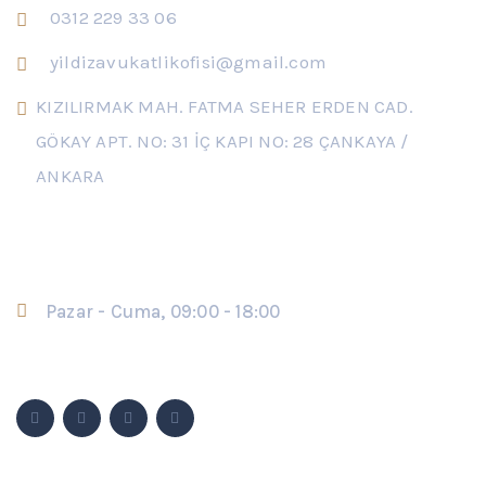
0312 229 33 06
yildizavukatlikofisi@gmail.com
KIZILIRMAK MAH. FATMA SEHER ERDEN CAD.
GÖKAY APT. NO: 31 İÇ KAPI NO: 28 ÇANKAYA /
ANKARA
Çalışma Saatleri
Pazar - Cuma, 09:00 - 18:00
Sosyal Medya