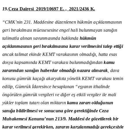
19.
C
eza Dairesi 2019/10697 E. , 2021/2436 K.
“CMK’nin 231. Maddesine düzenlenen hükmün açıklanmasının
geri bırakılması müessesesine engel hali bulunmayan sanığın
talimatla alınan savunmasında hakkında
hükmün
açıklanmasının geri bırakılmasına karar verilmesini talep ettiği
ancak talimat ekinde KEMT varakasının olmadığı, hatta esas
dosya kapsamında KEMT varakası bulunmadığından
kamu
zararından sanığın haberdar olmadığı nazara alınarak
, dava
konusu gümrük kaçağı akaryakıta yönelik KEMT varakası temin
edilip, Gümrük İdaresince hesaplanan “eşyanın ithalinde
öngörülen gümrük vergileri ve diğer eş etkili vergiler ile mali
yükler toplam tutarı olan miktarın
kamu zararı olduğunun
sanığa bildirilmesi ve sonucuna göre gerektiğinde Ceza
Muhakemesi Kanunu’nun 213/9. Maddesi de gözetilerek bir
karar verilmesi gerekirken, zararın karşılanmadığı gerekçesiyle