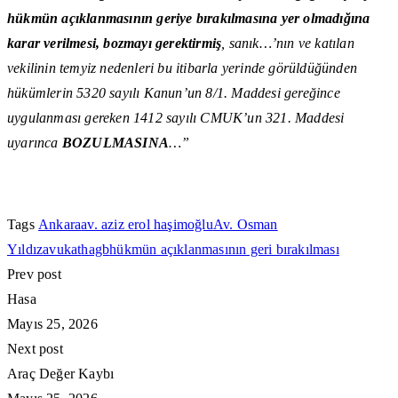
hükmün açıklanmasının geriye bırakılmasına yer olmadığına
karar verilmesi, bozmayı gerektirmiş
, sanık…’nın ve katılan
vekilinin temyiz nedenleri bu itibarla yerinde görüldüğünden
hükümlerin 5320 sayılı Kanun’un 8/1. Maddesi gereğince
uygulanması gereken 1412 sayılı CMUK’un 321. Maddesi
uyarınca
BOZULMASINA
…”
Tags
Ankara
av. aziz erol haşimoğlu
Av. Osman
Yıldız
avukat
hagb
hükmün açıklanmasının geri bırakılması
Prev post
Hasa
Mayıs 25, 2026
Next post
Araç Değer Kaybı