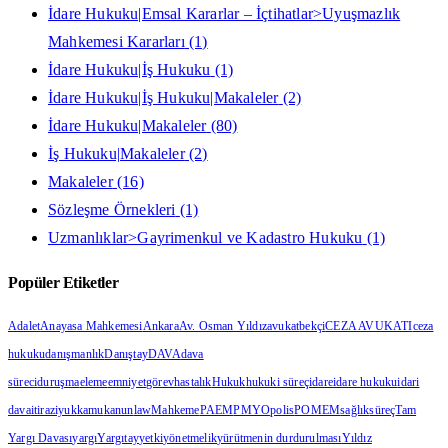
İdare Hukuku|Emsal Kararlar – İçtihatlar>Uyuşmazlık
Mahkemesi Kararları
(1)
İdare Hukuku|İş Hukuku
(1)
İdare Hukuku|İş Hukuku|Makaleler
(2)
İdare Hukuku|Makaleler
(80)
İş Hukuku|Makaleler
(2)
Makaleler
(16)
Sözleşme Örnekleri
(1)
Uzmanlıklar>Gayrimenkul ve Kadastro Hukuku
(1)
Popüler Etiketler
Adalet
Anayasa Mahkemesi
Ankara
Av. Osman Yıldız
avukat
bekçi
CEZA AVUKATI
ceza
hukuku
danışmanlık
Danıştay
DAVA
dava
süreci
duruşma
eleme
emniyet
görev
hastalık
Hukuk
hukuki süreç
idare
idare hukuku
idari
dava
itiraz
iyuk
kamu
kanun
law
Mahkeme
PAEM
PMYO
polis
POMEM
sağlık
süreç
Tam
Yargı Davası
yargı
Yargıtay
yetki
yönetmelik
yürütmenin durdurulması
Yıldız