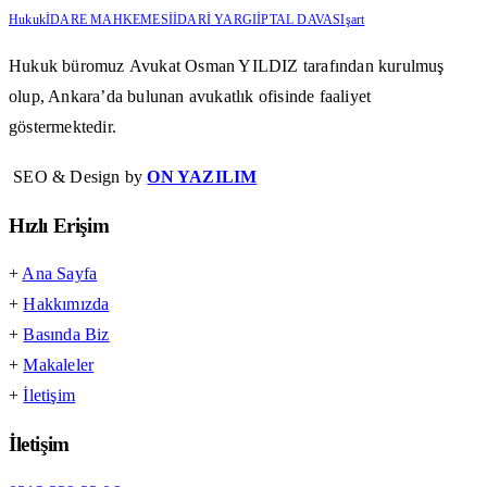
Hukuk
İDARE MAHKEMESİ
İDARİ YARGI
İPTAL DAVASI
şart
Hukuk büromuz
Avukat Osman YILDIZ
tarafından kurulmuş
olup, Ankara’da bulunan avukatlık ofisinde faaliyet
göstermektedir.
SEO & Design by
ON YAZILIM
Hızlı Erişim
+
Ana Sayfa
+
Hakkımızda
+
Basında Biz
+
Makaleler
+
İletişim
İletişim