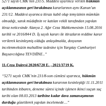
5271 sayılı CMK’nin 231/5. Maddesi uyarınca verilen
hükmün
açıklanmasının geri bırakılması
kararlarının aynı Kanun’un
231/12. Maddesi uyarınca itirazı kabil olup temyizinin mümkün
olmadığı, sanık müdafinin ve katılan vekili tarafından yapılan
itiraz neticesinde Alanya 2. Ağır C
eza Mahkemesinin 15.08.2016
tarihli ve 2016/844 D. İş sayılı kararı ile itirazların reddine karar
verilerek kesinleşmiş olduğu anlaşılmakla, dosyanın
incelenmeksizin mahalline iadesine için Yargıtay Cumhuriyet
Başsavcılığına TEVDİİNE..”
11.Ceza Dairesi 2020/6720 E. , 2021/3719 K.
“5271 sayılı CMK’nin 231/8-son cümlesi uyarınca,
hükmün
açıklanmasının geri bırakılması
kararının kesinleştiği 11.11.2011
tarihinden itibaren, deneme süresi içinde işlenen ikinci suçun suç
tarihi olan 08.03.2013
tarihine kadar dava zamanaşımının
durduğu
gözetilerek yapılan incelemede…”